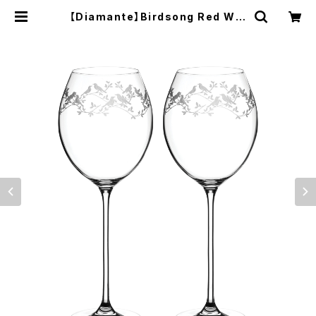
【Diamante】Birdsong Red Win
e Pair S/2 【ディアマンテ】バードソ
ング ワイングラス 赤ワイン ペア
セット | diamante.jp