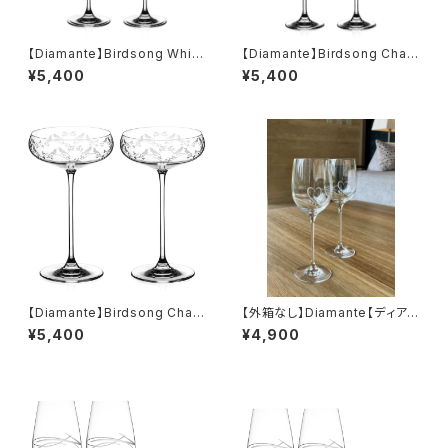
【Diamante】Birdsong White
【Diamante】Birdsong Cham
Wine Pair S/2 【ディアマンテ】
pagne Flute Pair S/2 【ディア
¥5,400
¥5,400
バードソング ワイングラス 白
マンテ】バードソング シャンパ
ワイン ペアセット
ンフルートグラス ペアセット
【Diamante】Birdsong Cham
【外箱なし】Diamante【ディアマ
pagne Saucer Pair S/2 【ディ
ンテ】Romance ロマンス 赤ワ
¥5,400
¥4,900
アマンテ】バードソング シャン
イングラス スワロフスキー ペア
パンクープグラス ペアセット
セット