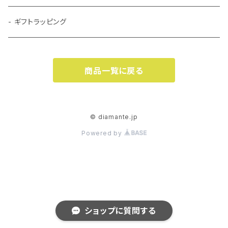
Silhouetteシルエット 白ワイングラス
Romanceロマンス 赤ワイングラス
Petit Heartプチハート シャンパングラス
- Auroraオーロラ Collection
ワイドストライプ
ストライプ
- ギフトラッピング
Romanceロマンス 白ワイングラス
Petit Heartプチハート ワイングラス
- Veneziaヴェネツィア Collection
クラシック
ワイドストライプ
商品一覧に戻る
Birdsong バードソング Collection
ラティス
クラシック
Fantasy ファンタジー Collection
エリーゼ
ラティス
© diamante.jp
Powered by
フレイム
エリーゼ
ホリゾンタル
フレイム
ヴェネツィア
ホリゾンタル
ショップに質問する