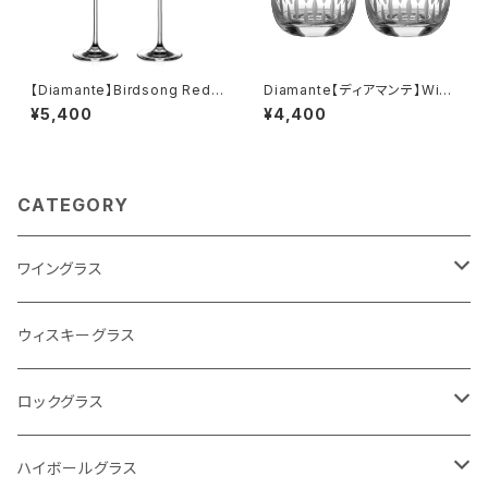
【Diamante】Birdsong Red
Diamante【ディアマンテ】Wid
Wine Pair S/2 【ディアマンテ】
e Stripes ワイドストライプ タ
¥5,400
¥4,400
バードソング ワイングラス 赤
ンブラー ロックグラス ペアセッ
ワイン ペアセット
ト
CATEGORY
ワイングラス
- Silhouetteシルエット Collection
ウィスキーグラス
Silhouetteシルエット シャンパングラス
- Romanceロマンス Collection
ロックグラス
Silhouetteシルエット 赤ワイングラス
Romanceロマンス シャンパングラス
- Petit Heartプチハート Collection
ストライプ
ハイボールグラス