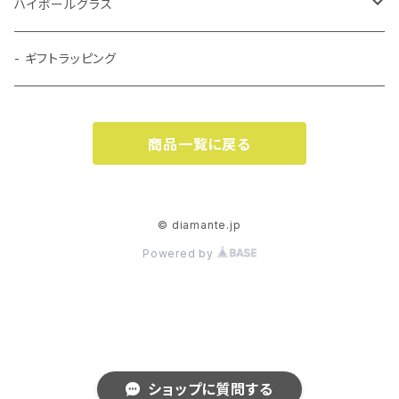
Romanceロマンス シャンパングラス
- Petit Heartプチハート Collection
ストライプ
ハイボールグラス
Silhouetteシルエット 白ワイングラス
Romanceロマンス 赤ワイングラス
Petit Heartプチハート シャンパングラス
- Auroraオーロラ Collection
ワイドストライプ
ストライプ
- ギフトラッピング
Romanceロマンス 白ワイングラス
Petit Heartプチハート ワイングラス
- Veneziaヴェネツィア Collection
クラシック
ワイドストライプ
商品一覧に戻る
Birdsong バードソング Collection
ラティス
クラシック
Fantasy ファンタジー Collection
エリーゼ
ラティス
© diamante.jp
Powered by
フレイム
エリーゼ
ホリゾンタル
フレイム
ヴェネツィア
ホリゾンタル
ショップに質問する