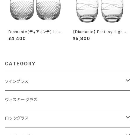
Diamante【ディアマンテ】 Latti
【Diamante】 Fantasy Highb
ce ラティス タンブラー ロックグ
all S/2 Excellence 【ディアマ
¥4,400
¥5,800
ラス ペアセット
ンテ】ファンタジー ハイボー
ル ビアグラス ペアセット
CATEGORY
ワイングラス
- Silhouetteシルエット Collection
ウィスキーグラス
Silhouetteシルエット シャンパングラス
- Romanceロマンス Collection
ロックグラス
Silhouetteシルエット 赤ワイングラス